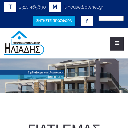
T
M
2310 465690
il-house@otenet.gr
ΖΗΤΗΣΤΕ ΠΡΟΣΦΟΡΑ
Σ
χ
ε
δ
ι
ά
ζ
ο
υ
μ
ε
κ
α
ι
υ
λ
ο
π
ο
ι
ο
ύ
μ
ε
α
π
ό
τ
ο
1
9
7
3